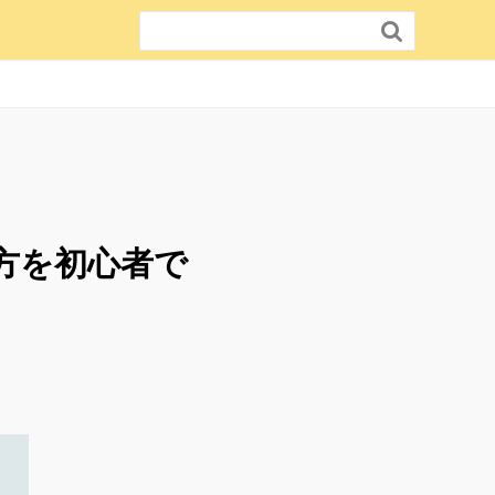

方を初心者で