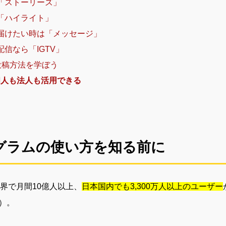
る「ストーリーズ」
る「ハイライト」
に届けたい時は「メッセージ」
配信なら「IGTV」
の投稿方法を学ぼう
個人も法人も活用できる
グラムの使い方を知る前に
界で月間10億人以上、
日本国内でも3,300万人以上のユーザー
点）。